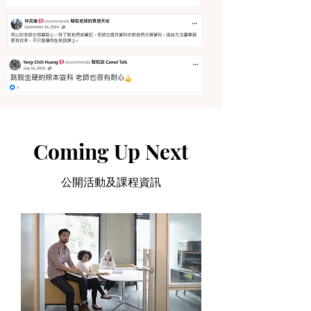
Coming Up Next
​公開活動及課程資訊