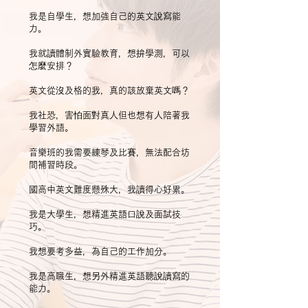
我是自學生，想加強自己的英文說寫能
力。
我就讀體制外實驗教育，想拚學測，可以
怎麼安排？
英文從沒及格的我，真的該放棄英文嗎？
我社恐，害怕面對真人但也想有人陪著我
學習外語。
​
​音樂班的我需要練琴及比賽，無法配合坊
間補習時段。
國高中英文難度懸殊大，我讀得心好累。
我是大學生，想精進英語口說及面試技
巧。
我想要考多益，為自己的工作加分。
​我是高職生，想另外精進英語聽說讀寫的
能力。