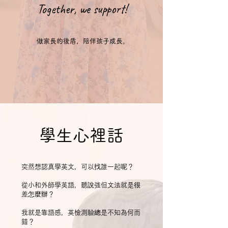
Together, we support!
做家長的後盾
，陪伴孩子成長。
​學生心裡話
突然想認真學英文，可以找誰一起呢？
從小和外師學英語，聽說強但文法就是很
差怎麼辦？
我就是靠語感，英檢測驗總是不知為何而
錯？