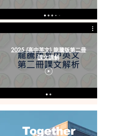
2025 {高中英文} 龍騰版第二冊
課文講解
Together