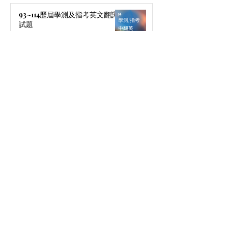
93~114歷屆學測及指考英文翻譯
試題
拍張照，用英文描述吧!
駱駝的用心陪伴，Jenna開始主動
學習
英語日記指導｜表達思考力創造