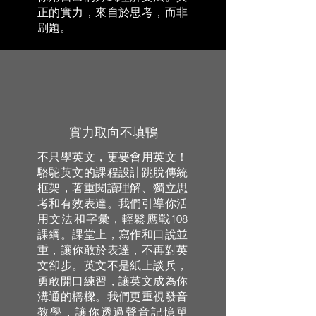
正的實力，來自於思考，而非
刷題。
實力取向不填鴨
不只學英文，更要會用英文！
駱駝英文的課程設計跳脫傳統
框架，著重閱讀理解、獨立思
考和有效表達。我們引導你活
用文法和字彙，輕鬆應戰108
課綱。課堂上，寫作和口說並
重，讓你敢於表達，不再對英
文卻步。英文不是紙上談兵，
勇敢開口練習，讓英文成為你
溝通的橋樑。我們更重視發音
教學，讓你透過聲音記憶單