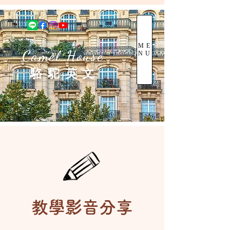
ME
Camel House
NU
駱 駝 英 文
教學影音分享