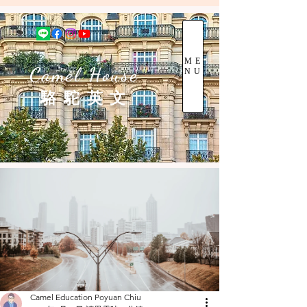
ME
Camel House
NU
駱 駝 英 文
Camel Education Poyuan Chiu