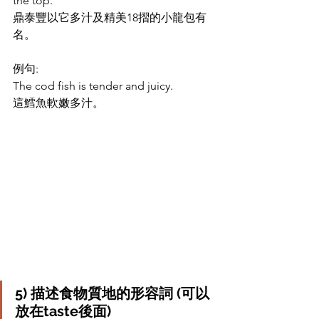
the top.
鼎泰豐以它多汁及精美18摺的小龍包有
名。
例句: 
The cod fish is tender and juicy.
這鱈魚軟嫩多汁。
5) 
描述食物質地的形容詞 (可以
放在taste後面)