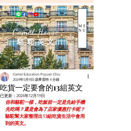
ME
Camel House
NU
駱 駝 英 文
Camel Education Poyuan Chiu
2024年5月9日
讀畢需時 4 分鐘
吃貨一定要會的13組英文
已更新：
2024年12月19日
你和駱駝一樣，吃飯前一定是先給手機
先吃嗎？還是會為了店家優惠打卡呢？
駱駝幫大家整理出13組吃貨生活中會用
到的英文。