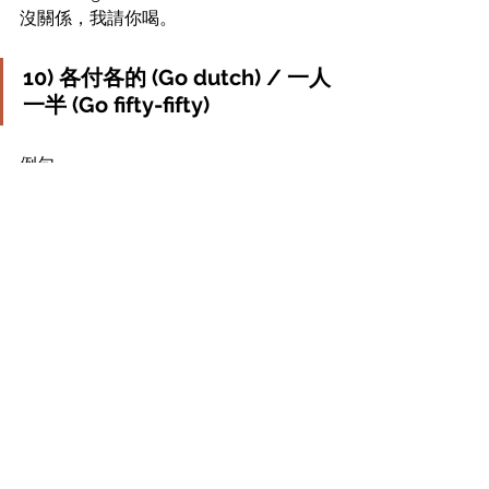
沒關係，我請你喝。
10) 各付各的 (Go dutch) / 一人
一半 (Go fifty-fifty)
例句:
How about going Dutch?
我們各付各的怎麼樣？
例句: 
Let's go fifty-fifty．
我們平分吧。
11) 
我餓了
My stomach is growling.我肚子咕
嚕嚕嚕嚕叫 (growling 是狀聲詞)