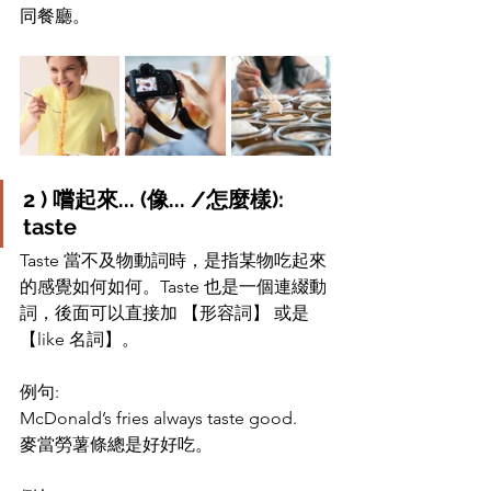
同餐廳。
2 ) 嚐起來... (像... /怎麼樣): 
taste  
Taste 當不及物動詞時，是指某物吃起來
的感覺如何如何。Taste 也是一個連綴動
詞，後面可以直接加 【形容詞】 或是
【like 名詞】。
例句: 
McDonald’s fries always taste good.
麥當勞薯條總是好好吃。 