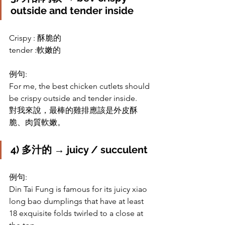
outside and tender inside
Crispy : 酥脆的 
tender :軟嫩的
例句: 
For me, the best chicken cutlets should 
be crispy outside and tender inside.
對我來說，最棒的雞排應該是外皮酥
脆、肉質軟嫩。
4) 
多汁的 → juicy / succulent
例句: 
Din Tai Fung is famous for its juicy xiao 
long bao dumplings that have at least 
18 exquisite folds twirled to a close at 