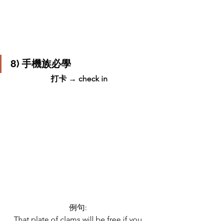
8) 手機族必學
打卡 → check in
例句: 
That plate of clams will be free if you 