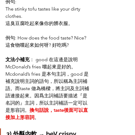
例句: 
The stinky tofu tastes like your dirty 
clothes.
這臭豆腐吃起來像你的髒衣服。
例句: How does the food taste? Nice?
這食物嚐起來如何呀? 好吃嗎?
文法小補充
： good 在這邊是說明 
McDonald’s fries 嚐起來是好的。
Mcdonald’s fries 是本句主詞，good 是
補充說明主詞的語句，所以稱為主詞補
語。而taste 做為橋樑，將主詞及主詞補
語連接起來。因爲主詞補語要描述『是
名詞的』主詞，所以主詞補語一定可以
是形容詞。
換句話說，taste後面可以直
接加上形容詞
。
3) 外酥內軟 → beV crispy 