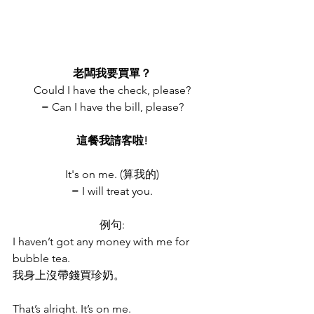
老闆我要買單？
Could I have the check, please?
= Can I have the bill, please?
這餐我請客啦!
It's on me. (算我的)
= I will treat you.
例句:
I haven’t got any money with me for 
bubble tea.
我身上沒帶錢買珍奶。 
That’s alright. It’s on me.