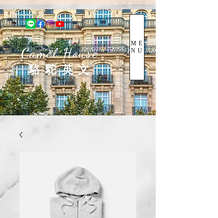
ME
Camel House
NU
駱 駝 英 文