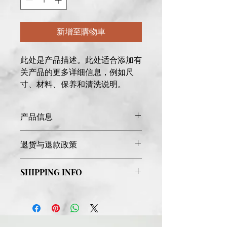
新增至購物車
此处是产品描述。此处适合添加有
关产品的更多详细信息，例如尺
寸、材料、保养和清洗说明。
产品信息
此处是产品详情。此处适合添加有关产
退货与退款政策
品的更多信息，例如尺寸、材料、保养
和清洗说明。另外，也可在此处描述产
此处是退货与退款政策。此处适合向客
品的独特之处，以及能给客户带来哪些
SHIPPING INFO
户说明如何处理不满意的产品。退款或
好处。买家总是希望能在购买之前清楚
退换政策应力求简单明了，这样才能建
了解产品。所以，尽量多提供相关信
I'm a shipping policy. I'm a great
立起信任关系，使客户不再有后顾之
息，让买家有信心和决心购买您的产
place to add more information about
忧。
品。
your shipping methods, packaging
and cost. Providing straightforward