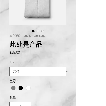
庫存單位： 217537123517253
此处是产品
價
$25.00
格
尺寸
*
色彩
*
數量
*