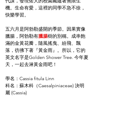
代課，發現偌大的校園藏蘊著無限生
機。生命有愛，這裡的同學不急不徐，
快樂學習。
五六月是阿勃勒盛開的季節。因果實像
臘腸，阿勃勒有
臘腸
樹的別稱。成串飽
滿的金黃花瓣，隨風搖曳、紛飛、飄
落，彷彿下著『黃金雨』。所以，它的
英文名字是Golden Shower Tree. 今年夏
天，一起去淋黃金雨吧！
學名：Cassia fitula Linn
科名：蘇木科（Caesalpiniaceae) 決明
屬 (Cassia)