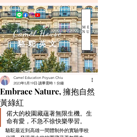
ME
Camel House
NU
駱 駝 英 文
Camel Education Poyuan Chiu
2023年5月19日
讀畢需時 1 分鐘
Embrace Nature, 擁抱自然
黃綠紅
偌大的校園藏蘊著無限生機。生
命有愛，不急不徐快樂學習。
駱駝最近到高雄一間體制外的實驗學校